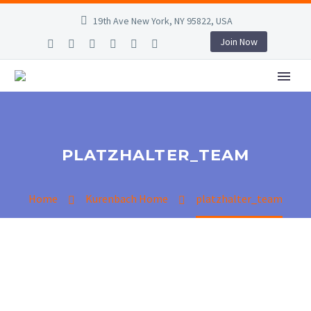
19th Ave New York, NY 95822, USA
Join Now
PLATZHALTER_TEAM
Home
Kurenbach Home
platzhalter_team