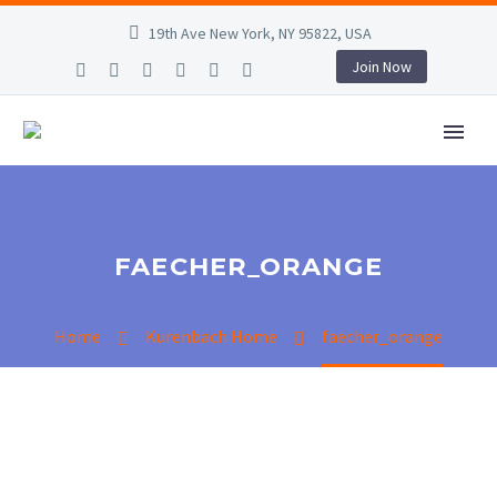
19th Ave New York, NY 95822, USA
Join Now
FAECHER_ORANGE
Home
Kurenbach Home
faecher_orange